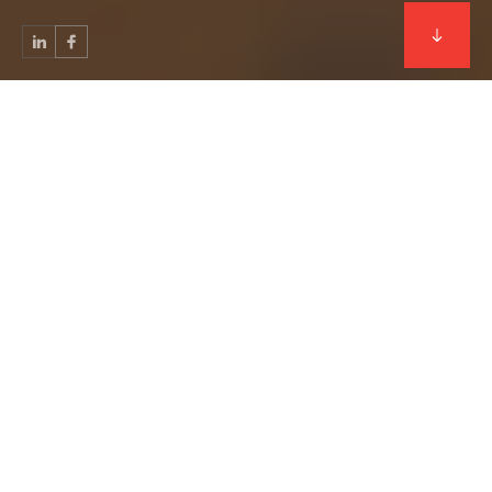
MAXIMUM SECURITY
Nous sommes votre partenaire
"confiance" dans la recherche
de la meilleure solution
sécuritaire pour tous vos
besoins.